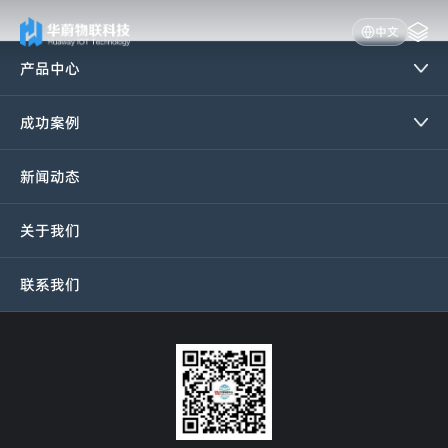
中文
产品中心
成功案例
新闻动态
关于我们
联系我们