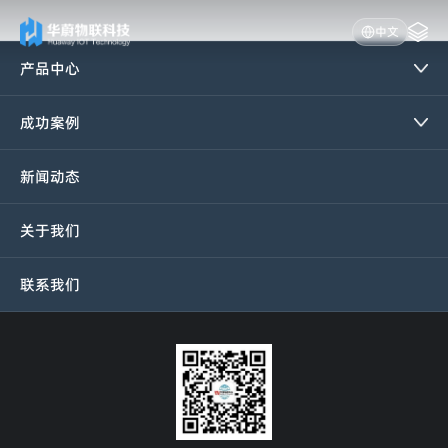
中文
产品中心
成功案例
新闻动态
关于我们
联系我们