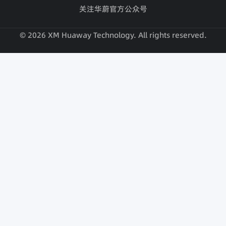
关注华蔚官方公众号
© 2026 XM Huaway Technology. All rights reserved.