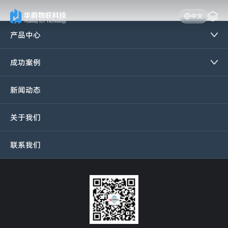
中文
产品中心
成功案例
新闻动态
关于我们
联系我们