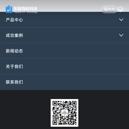
中文
产品中心
成功案例
新闻动态
关于我们
联系我们